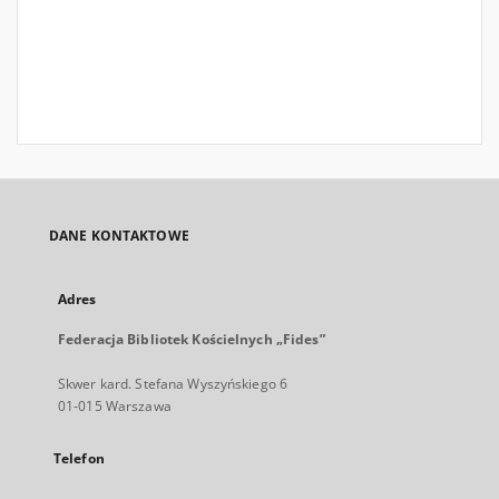
DANE KONTAKTOWE
Adres
Federacja Bibliotek Kościelnych „Fides”
Skwer kard. Stefana Wyszyńskiego 6
01-015 Warszawa
Telefon