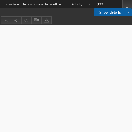
Powołanie chrześcijanina do modlitwy nieustannej w życiu codziennym : refleksja teologiczna na podstawie "Katechizmu Kościoła Katolickiego"
Robek, Edmund (1939- )
Show details