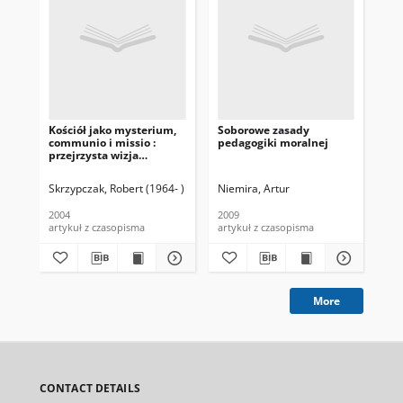
Kościół jako mysterium,
Soborowe zasady
Czt
communio i missio :
pedagogiki moralnej
sob
przejrzysta wizja
Lit
eklezjologii katolickiej 40
Con
lat po soborowej
Skrzypczak, Robert (1964- )
Niemira, Artur
Mia
konstytucji "Lumen
gentium"
2004
2009
200
artykuł z czasopisma
artykuł z czasopisma
art
More
CONTACT DETAILS