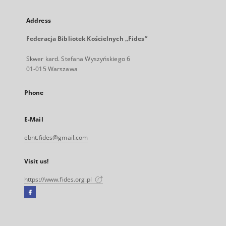
Address
Federacja Bibliotek Kościelnych „Fides”
Skwer kard. Stefana Wyszyńskiego 6
01-015 Warszawa
Phone
E-Mail
ebnt.fides@gmail.com
Visit us!
https://www.fides.org.pl
Facebook
External
link,
will