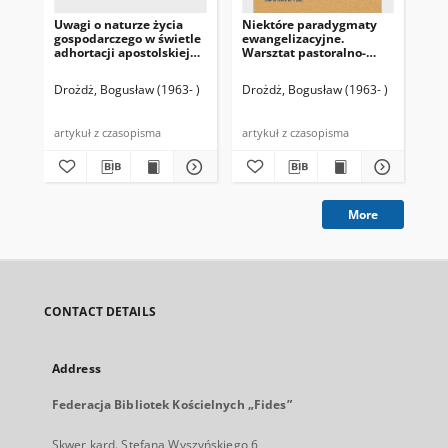
Uwagi o naturze życia
Niektóre paradygmaty
Sł
gospodarczego w świetle
ewangelizacyjne.
(Pe
adhortacji apostolskiej
Warsztat pastoralno-
Evangelii gaudium
metodologiczny
Drożdż, Bogusław (1963- )
Drożdż, Bogusław (1963- )
Dro
200
artykuł z czasopisma
artykuł z czasopisma
art
More
CONTACT DETAILS
Address
Federacja Bibliotek Kościelnych „Fides”
Skwer kard. Stefana Wyszyńskiego 6