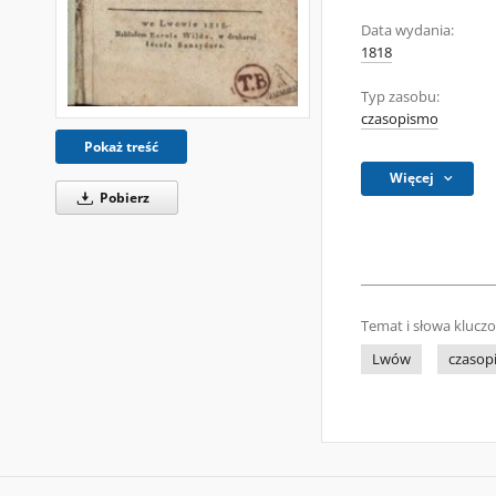
Data wydania:
1818
Typ zasobu:
czasopismo
Pokaż treść
Więcej
Pobierz
Temat i słowa klucz
Lwów
czasop