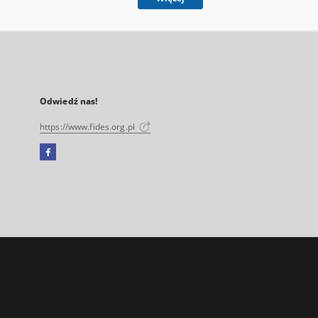
Odwiedź nas!
https://www.fides.org.pl
Facebook
Link
zewnętrzny,
otworzy
się
w
nowej
karcie