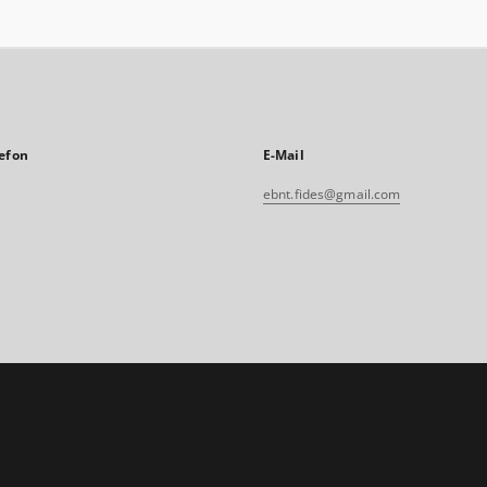
efon
E-Mail
ebnt.fides@gmail.com