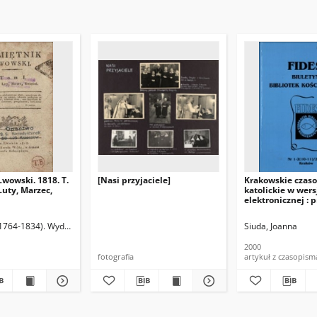
wowski. 1818. T.
[Nasi przyjaciele]
Krakowskie czas
Luty, Marzec,
katolickie w wers
elektronicznej : p
omówienie
 (ca 1780-1853). Druk.
 (1764-1834). Wydaw.
Schnayder, Józef (ca 1780-1853). Druk.
Siuda, Joanna
2000
fotografia
artykuł z czasopism