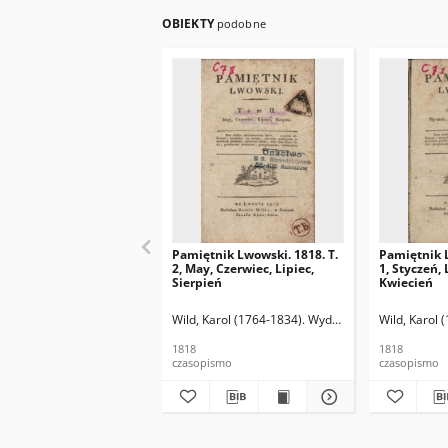
OBIEKTY
podobne
Pamiętnik Lwowski. 1818. T.
Pamiętnik L
2, May, Czerwiec, Lipiec,
1, Styczeń, 
Sierpień
Kwiecień
Wild, Karol (1764-1834). Wydaw.
Schnayder, Józef
Wild, Karol
1818
1818
czasopismo
czasopismo