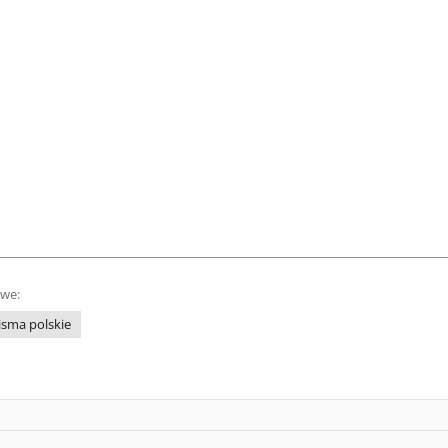
owe:
isma polskie