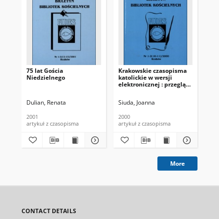
75 lat Gościa
Krakowskie czasopisma
„Ła
Niedzielnego
katolickie w wersji
19
elektronicznej : przegląd
i omówienie
Dulian, Renata
Siuda, Joanna
Rul
2001
2000
201
artykuł z czasopisma
artykuł z czasopisma
art
More
CONTACT DETAILS