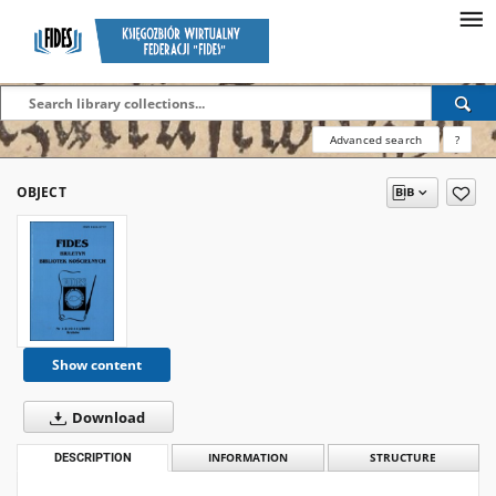
Advanced search
?
OBJECT
Show content
Download
DESCRIPTION
INFORMATION
STRUCTURE