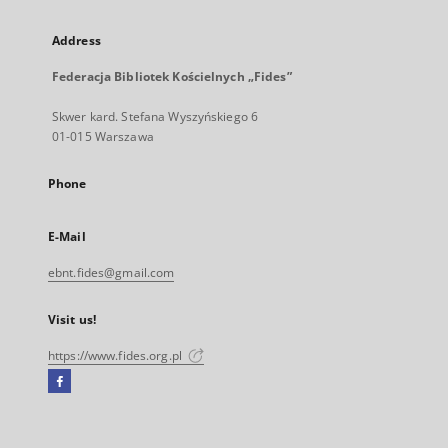
Address
Federacja Bibliotek Kościelnych „Fides”
Skwer kard. Stefana Wyszyńskiego 6
01-015 Warszawa
Phone
E-Mail
ebnt.fides@gmail.com
Visit us!
https://www.fides.org.pl
Facebook
External
link,
will