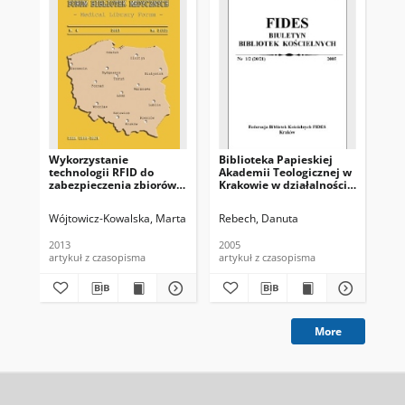
Wykorzystanie
Biblioteka Papieskiej
Cz
technologii RFID do
Akademii Teologicznej w
Bib
zabezpieczenia zbiorów
Krakowie w działalności
Ak
w wolnym dostępie w
Federacji Bibliotek
Kr
Bibliotece Uniwersytetu
Kościelnych FIDES
Wójtowicz-Kowalska, Marta
Rebech, Danuta
Rebech, Danuta
Gur
Papieskiego Jana Pawła II
w Krakowie
2013
2005
200
artykuł z czasopisma
artykuł z czasopisma
art
More