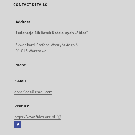
CONTACT DETAILS
Address
Federacja Bibliotek Kościelnych „Fides”
Skwer kard. Stefana Wyszyńskiego 6
01-015 Warszawa
Phone
E-Mail
ebnt.fides@gmail.com
Visit us!
https://www.fides.org.pl
Facebook
External