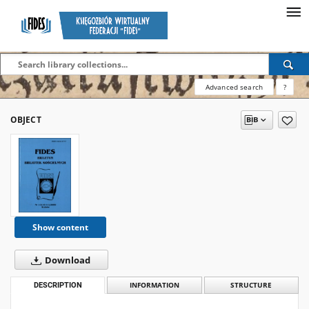
Advanced search
?
OBJECT
Show content
Download
DESCRIPTION
INFORMATION
STRUCTURE