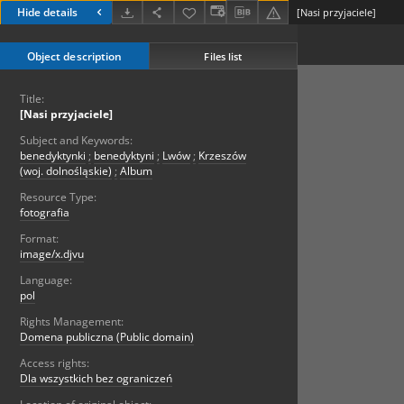
Hide details
[Nasi przyjaciele]
Object description
Files list
Title:
[Nasi przyjaciele]
Subject and Keywords:
benedyktynki
;
benedyktyni
;
Lwów
;
Krzeszów
(woj. dolnośląskie)
;
Album
Resource Type:
fotografia
Format:
image/x.djvu
Language:
pol
Rights Management:
Domena publiczna (Public domain)
Access rights:
Dla wszystkich bez ograniczeń