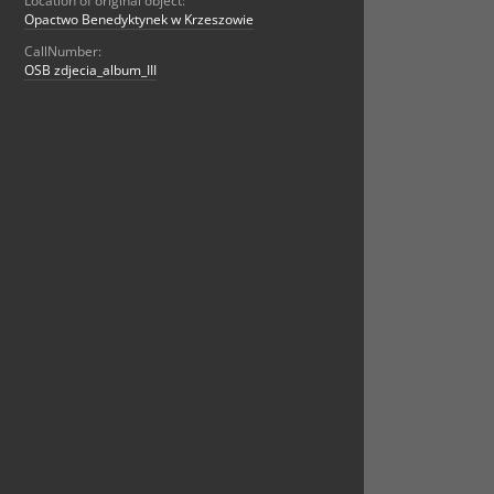
Location of original object:
Opactwo Benedyktynek w Krzeszowie
CallNumber:
OSB zdjecia_album_III