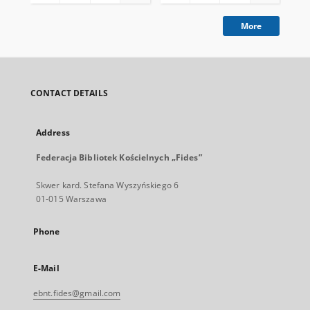
More
CONTACT DETAILS
Address
Federacja Bibliotek Kościelnych „Fides”
Skwer kard. Stefana Wyszyńskiego 6
01-015 Warszawa
Phone
E-Mail
ebnt.fides@gmail.com