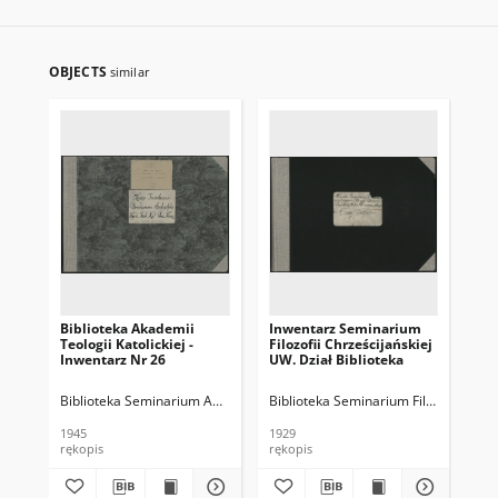
OBJECTS
similar
Biblioteka Akademii
Inwentarz Seminarium
Bi
Teologii Katolickiej -
Filozofii Chrześcijańskiej
Teo
Inwentarz Nr 26
UW. Dział Biblioteka
Inw
Biblioteka Seminarium Apologetyki Wydziału Teologii Katolickiej Uniw
Biblioteka Seminarium Filozofii Chrz
Bib
1945
1929
195
rękopis
rękopis
ręk