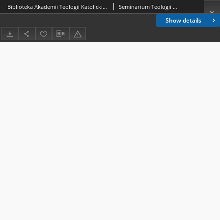
Biblioteka Akademii Teologii Katolickiej - Inwentarz Nr 25
Seminarium Teologii Moralnej Ogólnej i Etyki Wydziału Teologii Katolickiej Uniwersytetu Warszawskiego; Biblioteka Akademii Teologii Katolickiej
Show details