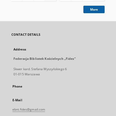
More
CONTACT DETAILS
Address
Federacja Bibliotek Kościelnych „Fides”
Skwer kard. Stefana Wyszyńskiego 6
01-015 Warszawa
Phone
E-Mail
ebnt.fides@gmail.com