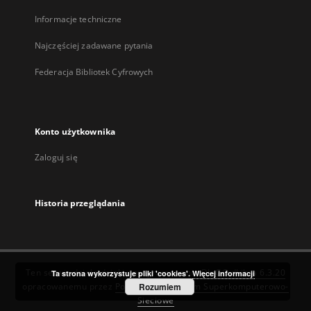
Informacje techniczne
Najczęściej zadawane pytania
Federacja Bibliotek Cyfrowych
Konto użytkownika
Zaloguj się
Historia przeglądania
Ten serwis działa dzięki oprogramowaniu
DInGO dLibra 6.3.20
Ta strona wykorzystuje pliki 'cookies'.
Więcej informacji
opracowanemu przez
Poznańskie Centrum Superkomputerowo-
Rozumiem
Sieciowe