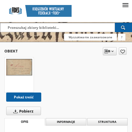
Wyszukiwanie zaawansowane
?
OBIEKT
Pokaż treść
Pobierz
OPIS
INFORMACJE
STRUKTURA