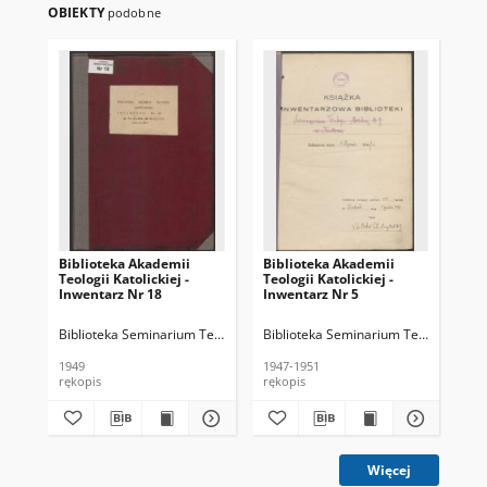
OBIEKTY
podobne
Biblioteka Akademii
Biblioteka Akademii
Bi
Teologii Katolickiej -
Teologii Katolickiej -
Teo
Inwentarz Nr 18
Inwentarz Nr 5
Inw
Biblioteka Seminarium Teologii Dogmatycznej Uniwersytetu Jagiellońs
Biblioteka Seminarium Teologii Moral
Bib
1949
1947-1951
194
rękopis
rękopis
ręk
Więcej