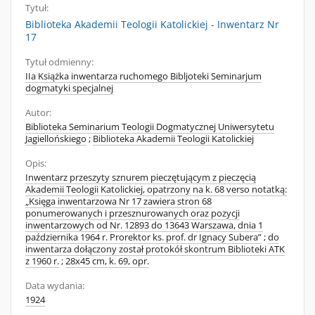
Tytuł:
Biblioteka Akademii Teologii Katolickiej - Inwentarz Nr
17
Tytuł odmienny:
IIa Książka inwentarza ruchomego Bibljoteki Seminarjum
dogmatyki specjalnej
Autor:
Biblioteka Seminarium Teologii Dogmatycznej Uniwersytetu
Jagiellońskiego
;
Biblioteka Akademii Teologii Katolickiej
Opis:
Inwentarz przeszyty sznurem pieczętującym z pieczęcią
Akademii Teologii Katolickiej, opatrzony na k. 68 verso notatką:
„Księga inwentarzowa Nr 17 zawiera stron 68
ponumerowanych i przesznurowanych oraz pozycji
inwentarzowych od Nr. 12893 do 13643 Warszawa, dnia 1
października 1964 r. Prorektor ks. prof. dr Ignacy Subera”
;
do
inwentarza dołączony został protokół skontrum Biblioteki ATK
z 1960 r.
;
28x45 cm, k. 69, opr.
Data wydania:
1924