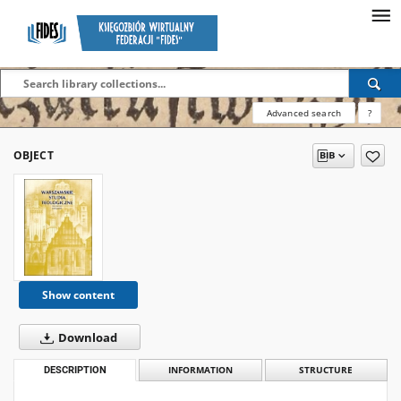
Advanced search
?
OBJECT
Show content
Download
DESCRIPTION
INFORMATION
STRUCTURE