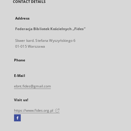
CONTACT DETAILS
Address
Federacja Bibliotek Kościelnych „Fides”
Skwer kard. Stefana Wyszyńskiego 6
01-015 Warszawa
Phone
E-Mail
ebnt.fides@gmail.com
Visit us!
https://www.fides.org.pl
Facebook
External
link,