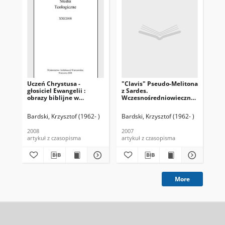
Uczeń Chrystusa -
"Clavis" Pseudo-Melitona
Ko
głosiciel Ewangelii :
z Sardes.
obrazy biblijne w
Wczesnośredniowieczny
starożytnych i
słownik ponaddosłownej
średniowiecznych
symboliki biblijnej
Bardski, Krzysztof (1962- )
Bardski, Krzysztof (1962- )
Stę
interpretacjach
2008
2007
200
artykuł z czasopisma
artykuł z czasopisma
art
More