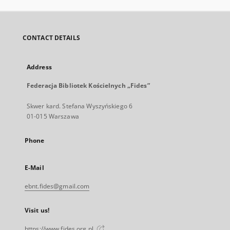
CONTACT DETAILS
Address
Federacja Bibliotek Kościelnych „Fides”
Skwer kard. Stefana Wyszyńskiego 6
01-015 Warszawa
Phone
E-Mail
ebnt.fides@gmail.com
Visit us!
https://www.fides.org.pl