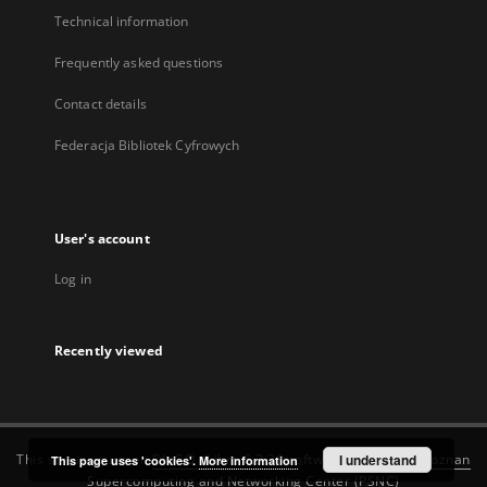
Technical information
Frequently asked questions
Contact details
Federacja Bibliotek Cyfrowych
User's account
Log in
Recently viewed
This service runs on
DInGO dLibra 6.3.20
software created by
I understand
Poznan
This page uses 'cookies'.
More information
Supercomputing and Networking Center (PSNC)