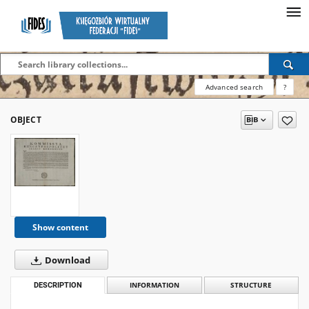
Advanced search
?
OBJECT
Show content
Download
DESCRIPTION
INFORMATION
STRUCTURE