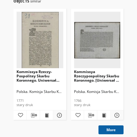
OBJECTS
similar
Kommissya Rzeczy-
Kommissya
[In
Pospolitey Skarbu
Rzeczypospolitey Skarbu
prę
Koronnego. Uniwersał
Koronnego. [Uniwersał w
Kor
względem monety
sprawie bicia monety]
No
fałszywey
Mo
Polska. Komisja Skarbu Koronnego
Polska. Komisja Skarbu Koronnego
Pol
J.K
1771
1766
176
stary druk
stary druk
sta
More