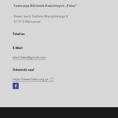
Federacja Bibliotek Kościelnych „Fides”
Skwer kard. Stefana Wyszyńskiego 6
01-015 Warszawa
Telefon
E-Mail
ebnt.fides@gmail.com
Odwiedź nas!
https://www.fides.org.pl
Facebook
Link
zewnętrzny,
otworzy
się
w
nowej