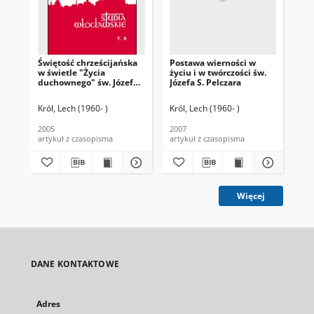
Świętość chrześcijańska
Postawa wierności w
Z h
w świetle "Życia
życiu i w twórczości św.
Rod
duchownego" św. Józefa
Józefa S. Pelczara
Sebastiana Pelczara
Król, Lech (1960- )
Król, Lech (1960- )
Sob
2005
2007
200
artykuł z czasopisma
artykuł z czasopisma
art
Więcej
DANE KONTAKTOWE
Adres