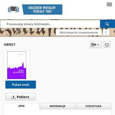
Wyszukiwanie zaawansowane
?
OBIEKT
Pokaż treść
Pobierz
OPIS
INFORMACJE
STRUKTURA