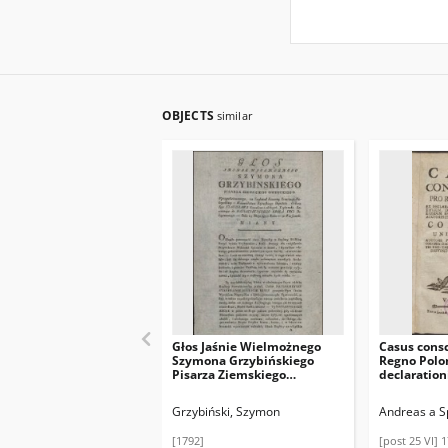
OBJECTS
similar
Głos Jaśnie Wielmożnego
Casus consc
Szymona Grzybińskiego
Regno Polo
Pisarza Ziemskiego
declarati
Owruckiego :
Pontificum
Uprzywileiowanego, na
Provincial
Grzybiński, Szymon
Andreas a Sp
Trybunał Koronny Prowincyi
Regni decreti
Małopolskiey z
universim 1
[1792]
[post 25 VI] 
Woiewództwa Kijowskiego
Andrea a Sp