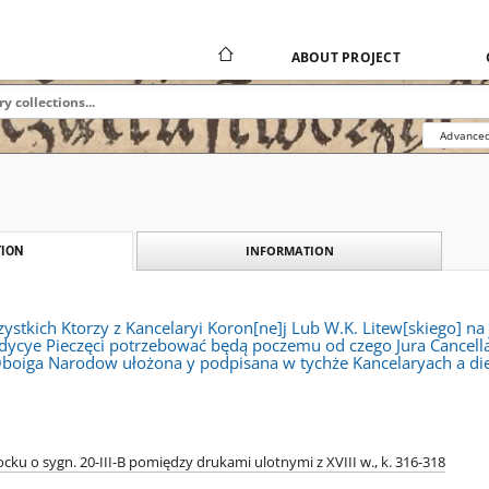
ABOUT PROJECT
Advanced
INFORMATION
ION
ystkich Ktorzy z Kancelaryi Koron[ne]j Lub W.K. Litew[skiego] n
dycye Pieczęci potrzebować będą poczemu od czego Jura Cancellar
boiga Narodow ułożona y podpisana w tychże Kancelaryach a die
cku o sygn. 20-III-B pomiędzy drukami ulotnymi z XVIII w., k. 316-318