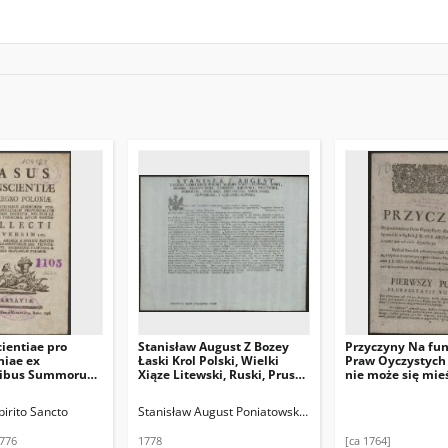
ientiae pro
Stanisław August Z Bozey
Przyczyny Na fu
niae ex
Łaski Krol Polski, Wielki
Praw Oyczystych 
onibus Summorum
Xiąze Litewski, Ruski, Pruski,
nie może się mie
, Conciliorum
Mazowiecki, Zmudzki,
Sądach J.K. Mci
ium eiusdem
Kijowski, Wołynski, Podolski,
Assessorskich, pl
irito Sancto
Stanisław August Poniatowski (król Polski ; 1732-1798)
s, [...], collecti
Podlaski, Inflantski,
Votorum: ani od 
00, auctore P.
Smolenski, Siewierski, Y
Appellacya
1776
1778
[ca 1764]
iritu Sancto Ord.
Czerniechowski. Uniwersał