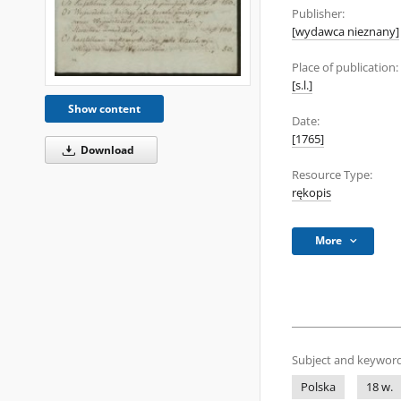
Publisher:
[wydawca nieznany]
Place of publication:
[s.l.]
Show content
Date:
[1765]
Download
Resource Type:
rękopis
More
Subject and keyword
Polska
18 w.