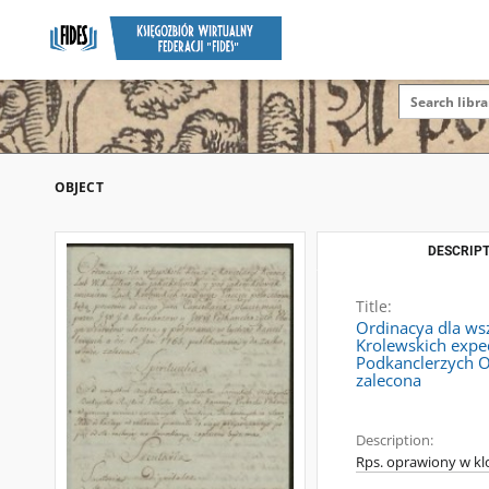
OBJECT
DESCRIPT
Title:
Ordinacya dla wsz
Krolewskich expe
Podkanclerzych O
zalecona
Description:
Rps. oprawiony w klo