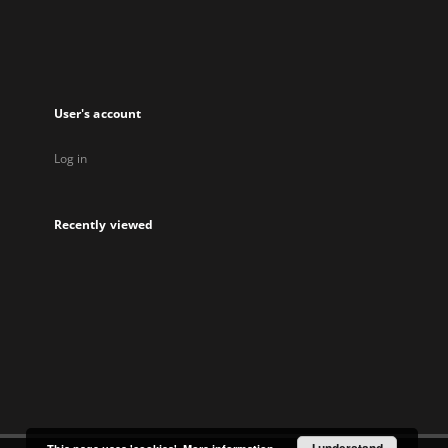
tab
User's account
Log in
Recently viewed