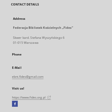
CONTACT DETAILS
Address
Federacja Bibliotek Kościelnych „Fides”
Skwer kard. Stefana Wyszyńskiego 6
01-015 Warszawa
Phone
E-Mail
ebnt.fides@gmail.com
Visit us!
https://www.fides.org.pl
Facebook
External