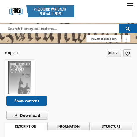
Advanced search
?
OBJECT
Show content
Download
DESCRIPTION
INFORMATION
STRUCTURE