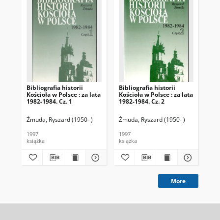
Bibliografia historii
Bibliografia historii
Bib
Kościoła w Polsce : za lata
Kościoła w Polsce : za lata
Koś
1982-1984. Cz. 1
1982-1984. Cz. 2
197
Żmuda, Ryszard (1950- )
Żmuda, Ryszard (1950- )
Żmu
1997
1997
198
książka
książka
ksi
More