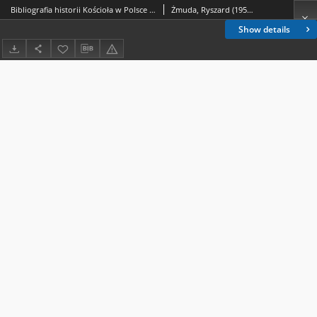
Bibliografia historii Kościoła w Polsce : za lata 1982-1984. Cz. 1
Żmuda, Ryszard (1950- )
Show details