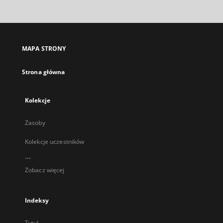
zewnętrzny,
otworzy
się
w
nowej
MAPA STRONY
karcie
Strona główna
Kolekcje
Zasoby
Kolekcje uczestników
...
Zobacz więcej
Indeksy
Tytuł