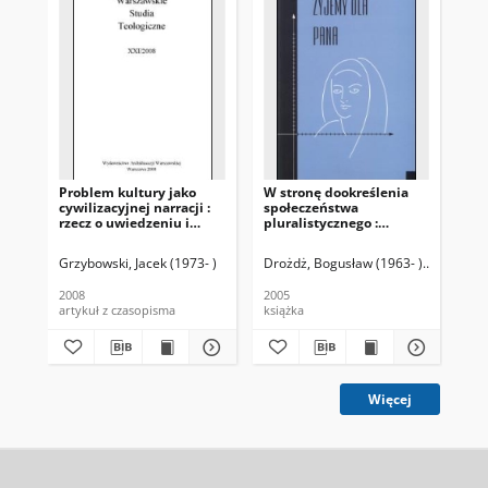
Problem kultury jako
W stronę dookreślenia
The
cywilizacyjnej narracji :
społeczeństwa
int
rzecz o uwiedzeniu i
pluralistycznego :
interwencji kulturowej
(refleksja etyczno-
społeczna)
Grzybowski, Jacek (1973- )
Drożdż, Bogusław (1963- )
Rosik, Ma
Moń
2008
2005
200
artykuł z czasopisma
książka
art
Więcej