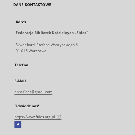
DANE KONTAKTOWE
Adres
Federacja Bibliotek Kościelnych „Fides”
Skwer kard. Stefana Wyszyńskiego 6
01-015 Warszawa
Telefon
E-Mail
ebnt.fides@gmail.com
Odwiedź nas!
https://www.fides.org.pl
Facebook
Link