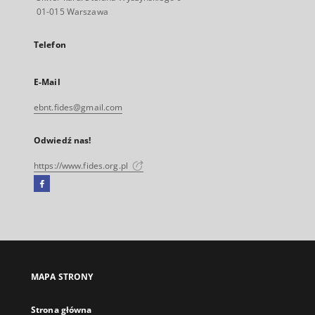
01-015 Warszawa
Telefon
E-Mail
ebnt.fides@gmail.com
Odwiedź nas!
https://www.fides.org.pl
Facebook
Link
zewnętrzny,
otworzy
się
w
nowej
MAPA STRONY
karcie
Strona główna