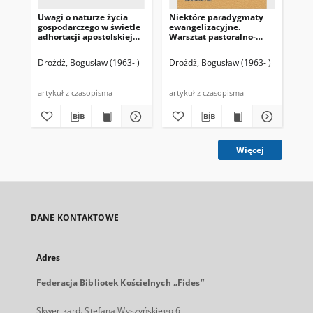
Uwagi o naturze życia
Niektóre paradygmaty
Sł
gospodarczego w świetle
ewangelizacyjne.
(Pe
adhortacji apostolskiej
Warsztat pastoralno-
Evangelii gaudium
metodologiczny
Drożdż, Bogusław (1963- )
Drożdż, Bogusław (1963- )
Dro
200
artykuł z czasopisma
artykuł z czasopisma
art
Więcej
DANE KONTAKTOWE
Adres
Federacja Bibliotek Kościelnych „Fides”
Skwer kard. Stefana Wyszyńskiego 6