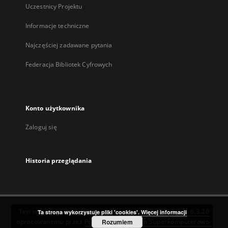
Uczestnicy Projektu
Informacje techniczne
Najczęściej zadawane pytania
Federacja Bibliotek Cyfrowych
Konto użytkownika
Zaloguj się
Historia przeglądania
Ten serwis działa dzięki oprogramowaniu
DInGO dLibra 6.3.20
Ta strona wykorzystuje pliki 'cookies'.
Więcej informacji
opracowanemu przez
Poznańskie Centrum Superkomputerowo-
Rozumiem