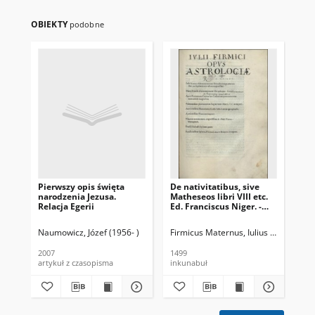
OBIEKTY
podobne
Pierwszy opis święta
De nativitatibus, sive
Teo
narodzenia Jezusa.
Matheseos libri VIII etc.
mu
Relacja Egerii
Ed. Franciscus Niger. -
Or
[Var. A]
Naumowicz, Józef (1956- )
Firmicus Maternus, Iulius (ca 300-ca 
Ad
2007
1499
200
artykuł z czasopisma
inkunabuł
art