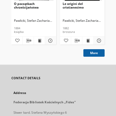
O początkach
Le origini del
Log
chrześcijaństwa
cristianesimo
wyk
let
Pawlicki, Stefan Zachariasz (1839-1916)
Pawlicki, Stefan Zachariasz (1839-19
Paw
1884
1882
190
książka
broszura
ksi
More
CONTACT DETAILS
Address
Federacja Bibliotek Kościelnych „Fides”
Skwer kard. Stefana Wyszyńskiego 6