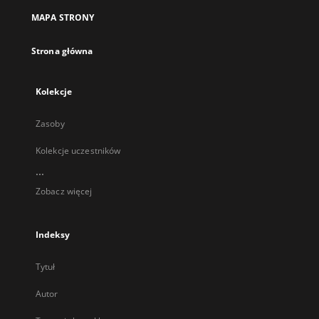
nowej
MAPA STRONY
karcie
Strona główna
Kolekcje
Zasoby
Kolekcje uczestników
...
Zobacz więcej
Indeksy
Tytuł
Autor