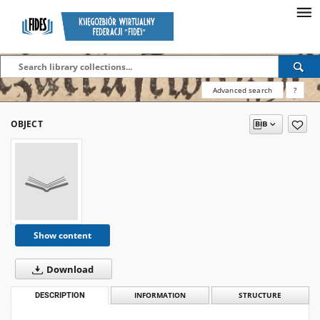
Advanced search
?
OBJECT
Show content
Download
DESCRIPTION
INFORMATION
STRUCTURE