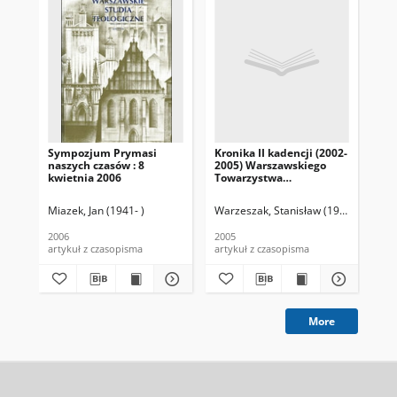
Sympozjum Prymasi
Kronika II kadencji (2002-
Kro
naszych czasów : 8
2005) Warszawskiego
(19
kwietnia 2006
Towarzystwa
Wa
Teologicznego im. Ks.
To
Romana Archutowskiego
Teo
Miazek, Jan (1941- )
Warzeszak, Stanisław (1958- )
Tomasi
Ro
2006
2005
200
artykuł z czasopisma
artykuł z czasopisma
art
More