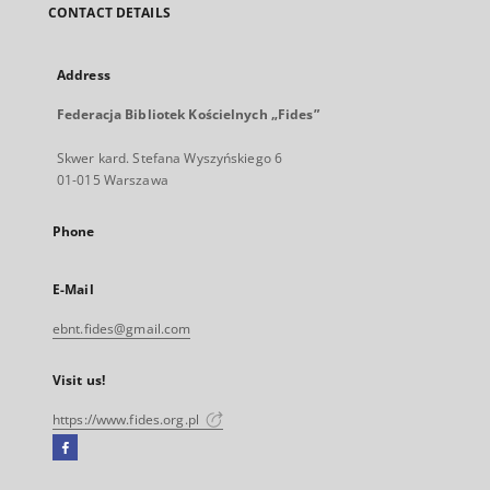
CONTACT DETAILS
Address
Federacja Bibliotek Kościelnych „Fides”
Skwer kard. Stefana Wyszyńskiego 6
01-015 Warszawa
Phone
E-Mail
ebnt.fides@gmail.com
Visit us!
https://www.fides.org.pl
Facebook
External
link,