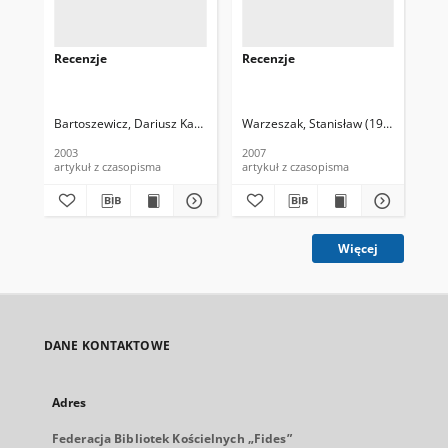
Recenzje
Recenzje
Re
Bartoszewicz, Dariusz Kazimierz (1970- )
Warzeszak, Stanisław (1958- )
Smentek, Izabella
Banaszek,
Bartos
Bab
2003
2007
200
artykuł z czasopisma
artykuł z czasopisma
art
Więcej
DANE KONTAKTOWE
Adres
Federacja Bibliotek Kościelnych „Fides”