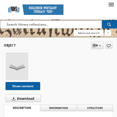
Advanced search
?
OBJECT
Show content
Download
DESCRIPTION
INFORMATION
STRUCTURE