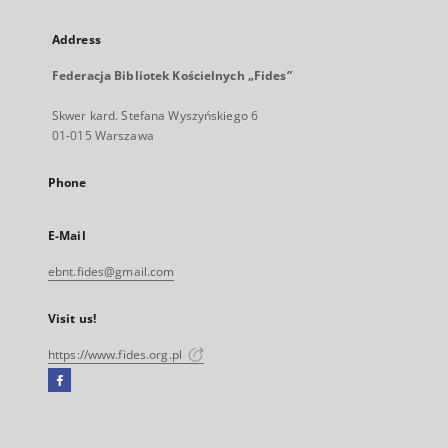
Address
Federacja Bibliotek Kościelnych „Fides”
Skwer kard. Stefana Wyszyńskiego 6
01-015 Warszawa
Phone
E-Mail
ebnt.fides@gmail.com
Visit us!
https://www.fides.org.pl
Facebook
External
link,
will