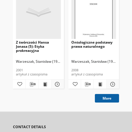
Z twórczości Hansa
Ontologiczne podstawy
Fil
Jonasa (5): Etyka
prawa naturalnego
po
prokreacyjna
od
życ
Jo
Warzeszak, Stanisław (1958- )
Warzeszak, Stanisław (1958- )
War
2001
2008
200
artykuł z czasopisma
artykuł z czasopisma
art
More
CONTACT DETAILS