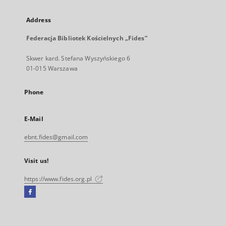
Address
Federacja Bibliotek Kościelnych „Fides”
Skwer kard. Stefana Wyszyńskiego 6
01-015 Warszawa
Phone
E-Mail
ebnt.fides@gmail.com
Visit us!
https://www.fides.org.pl
Facebook
External
link,
will