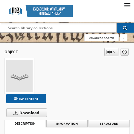
Advanced search
?
OBJECT
Show content
Download
DESCRIPTION
INFORMATION
STRUCTURE