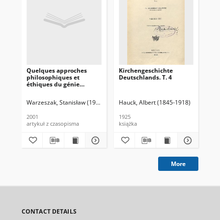
Quelques approches
Kirchengeschichte
Ki
philosophiques et
Deutschlands. T. 4
Deu
éthiques du génie
génétique
Warzeszak, Stanisław (1958- )
Hauck, Albert (1845-1918)
Hau
2001
1925
192
artykuł z czasopisma
książka
ksi
More
CONTACT DETAILS