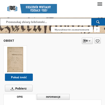
Wyszukiwanie zaawansowane
?
OBIEKT
Pokaż treść
Pobierz
OPIS
INFORMACJE