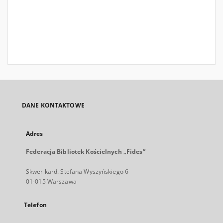
DANE KONTAKTOWE
Adres
Federacja Bibliotek Kościelnych „Fides”
Skwer kard. Stefana Wyszyńskiego 6
01-015 Warszawa
Telefon