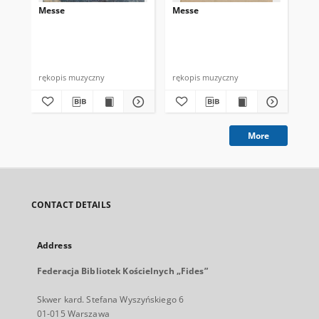
Messe
Messe
Me
rękopis muzyczny
rękopis muzyczny
ręk
More
CONTACT DETAILS
Address
Federacja Bibliotek Kościelnych „Fides”
Skwer kard. Stefana Wyszyńskiego 6
01-015 Warszawa