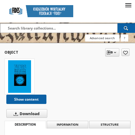
Advanced search
?
OBJECT
Show content
Download
DESCRIPTION
INFORMATION
STRUCTURE