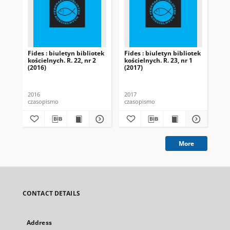
Fides : biuletyn bibliotek
Fides : biuletyn bibliotek
Fid
kościelnych. R. 22, nr 2
kościelnych. R. 23, nr 1
koś
(2016)
(2017)
(20
2016
2017
201
czasopismo
czasopismo
cza
More
CONTACT DETAILS
Address