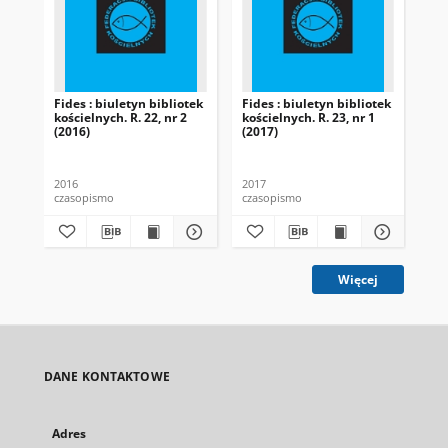
Fides : biuletyn bibliotek
Fides : biuletyn bibliotek
Fid
kościelnych. R. 22, nr 2
kościelnych. R. 23, nr 1
koś
(2016)
(2017)
(20
2016
2017
201
czasopismo
czasopismo
cza
Więcej
DANE KONTAKTOWE
Adres