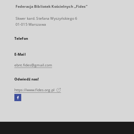
Federacja Bibliotek Kościelnych „Fides”
Skwer kard. Stefana Wyszyńskiego 6
01-015 Warszawa
Telefon
E-Mail
ebnt.fides@gmail.com
Odwiedź nas!
https://www.fides.org.pl
Facebook
Link
zewnętrzny,
otworzy
się
w
nowej