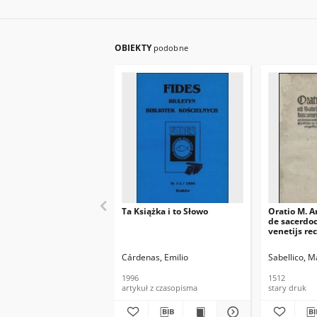
OBIEKTY
podobne
Ta Książka i to Słowo
Oratio M. A
de sacerdoc
venetijs rec
sacerdotum
nouam litu
Cárdenas, Emilio
Sabellico, 
Epistolio: e
Hieronimi e
1996
1512
congestu[m
artykuł z czasopisma
stary druk
co[m]plecte