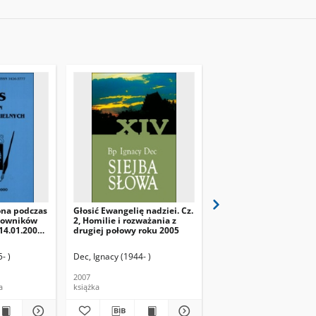
ona podczas
Głosić Ewangelię nadziei. Cz.
Bądźmy uczniami Chry
acowników
2, Homilie i rozważania z
Cz. 1, Homilie z pierws
 14.01.2000
drugiej połowy roku 2005
połowy roku 2008
- )
Dec, Ignacy (1944- )
Dec, Ignacy (1944- )
2007
2010
a
książka
książka