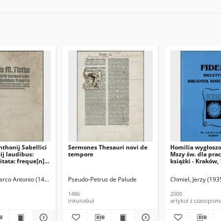
nthonij Sabellici
Sermones Thesauri novi de
Homilia wygłosz
ij laudibus:
tempore
Mszy św. dla pr
itata: freque[n]ti
książki - Kraków,
 consessu in
r.
rgiam. Annexo
Marco Antonio (1436-1506)
Pseudo-Petrus de Palude
Hieronim (św. ; ca 340-ca 420)
Chmiel, Jerzy (1935
x diuersis diui
pistolis
1486
2000
] vitam
inkunabuł
artykuł z czasopism
ns clericorum.