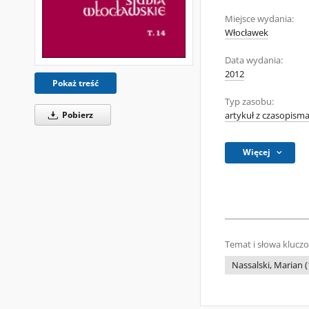
Miejsce wydania:
Włocławek
Data wydania:
2012
Pokaż treść
Typ zasobu:
Pobierz
artykuł z czasopism
Więcej
Temat i słowa klucz
Nassalski, Marian 