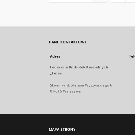
DANE KONTAKTOWE
Adres
Tel
Federacja Bibliotek Kościelnych
„Fides”
Skwer kard. Stefana Wyszyńskiego 6
01-015 Warszawa
MAPA STRONY