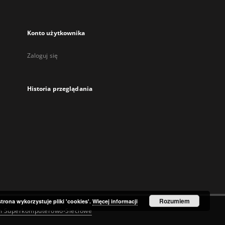
Konto użytkownika
Zaloguj się
Historia przeglądania
Rozumiem
strona wykorzystuje pliki 'cookies'.
Więcej informacji
m Superkomputerowo-Sieciowe