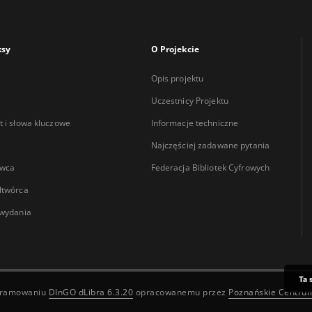
ksy
O Projekcie
Opis projektu
Uczestnicy Projektu
 i słowa kluczowe
Informacje techniczne
Najczęściej zadawane pytania
wca
Federacja Bibliotek Cyfrowych
łtwórca
wydania
Ta 
ogramowaniu
DInGO dLibra 6.3.20
opracowanemu przez
Poznańskie Centru