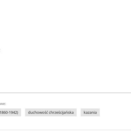
a
owe:
(1860-1942)
duchowość chrześcijańska
kazania