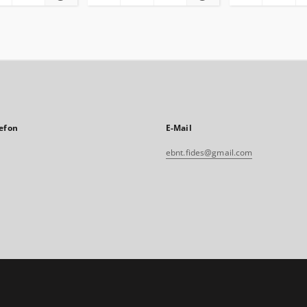
efon
E-Mail
ebnt.fides@gmail.com