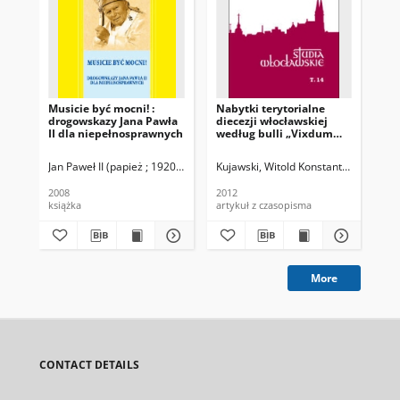
Musicie być mocni! :
Nabytki terytorialne
Mi
drogowskazy Jana Pawła
diecezji włocławskiej
sa
II dla niepełnosprawnych
według bulli „Vixdum
Poloniae unitas” z 1925 r.
Jan Paweł II (papież ; 1920-2005)
Pawlos, Iwona. Wybór
Kujawski, Witold Konstanty (1938- )
Kon
2008
2012
200
książka
artykuł z czasopisma
art
More
CONTACT DETAILS