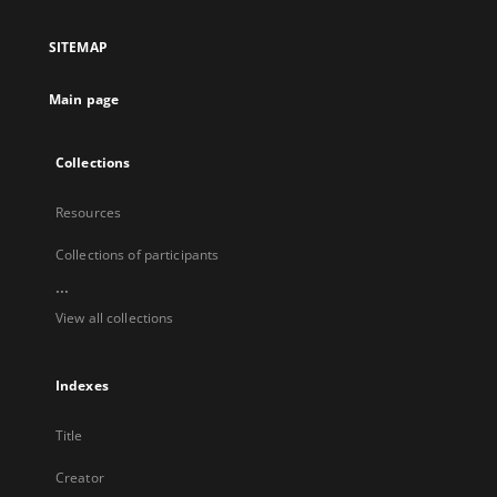
in
a
SITEMAP
new
tab
Main page
Collections
Resources
Collections of participants
...
View all collections
Indexes
Title
Creator