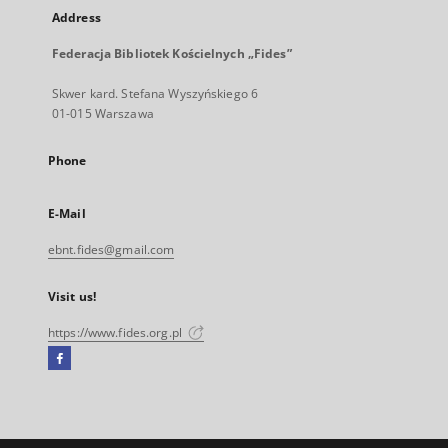
Address
Federacja Bibliotek Kościelnych „Fides”
Skwer kard. Stefana Wyszyńskiego 6
01-015 Warszawa
Phone
E-Mail
ebnt.fides@gmail.com
Visit us!
https://www.fides.org.pl
Facebook
External
link,
will
open