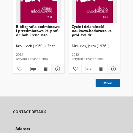
Bibliografia podmiotowa
Życie i działalność
Św
i przedmiotowa ks. prof.
naukowo-badawcza ks.
sa
dr. hab. Ireneusza
prof. zw. dr.
życ
Werbińskiego
hab.Ireneusza
Werbińskiego
Król, Lech (1960- ). Zest.
Misiurek, Jerzy (1936- )
Now
2012
2012
201
artykuł z czasopisma
artykuł z czasopisma
art
More
CONTACT DETAILS
Address