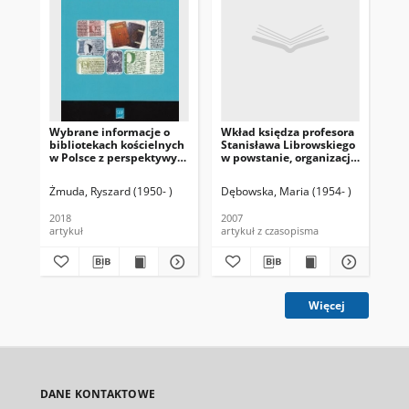
Wybrane informacje o
Wkład księdza profesora
Jak
bibliotekach kościelnych
Stanisława Librowskiego
do 
w Polsce z perspektywy
w powstanie, organizację
bib
70-lecia (1945-2015)
i realizację zadań
doś
statutowych Ośrodka
Un
Żmuda, Ryszard (1950- )
Dębowska, Maria (1954- )
Kal
Archiwów, Bibliotek i
Wr
Muzeów Kościelnych
2018
2007
200
artykuł
artykuł z czasopisma
art
Więcej
DANE KONTAKTOWE