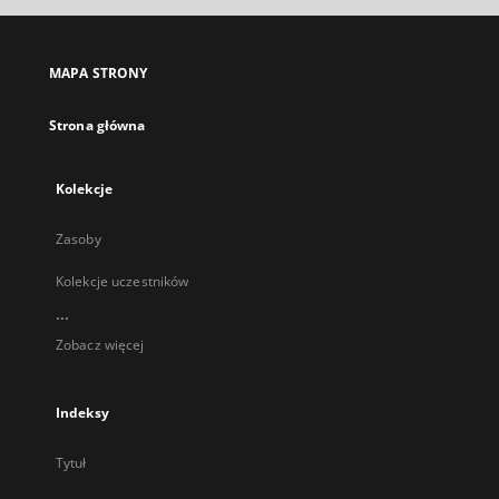
się
w
nowej
MAPA STRONY
karcie
Strona główna
Kolekcje
Zasoby
Kolekcje uczestników
...
Zobacz więcej
Indeksy
Tytuł