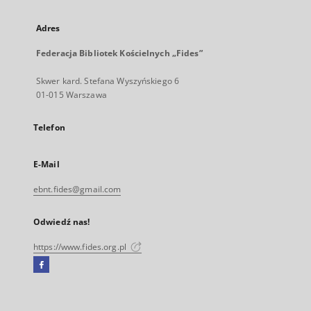
Adres
Federacja Bibliotek Kościelnych „Fides”
Skwer kard. Stefana Wyszyńskiego 6
01-015 Warszawa
Telefon
E-Mail
ebnt.fides@gmail.com
Odwiedź nas!
https://www.fides.org.pl
Facebook
Link
zewnętrzny,
otworzy