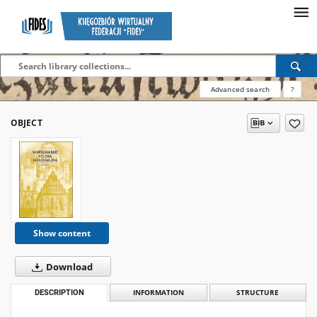
Advanced search
?
OBJECT
Show content
Download
DESCRIPTION
INFORMATION
STRUCTURE