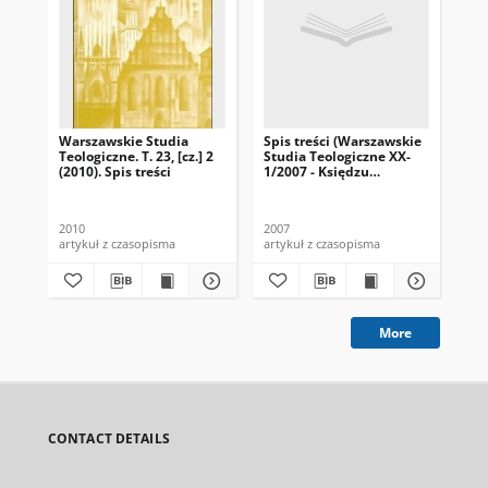
Warszawskie Studia
Spis treści (Warszawskie
Spi
Teologiczne. T. 23, [cz.] 2
Studia Teologiczne XX-
Stu
(2010). Spis treści
1/2007 - Księdzu
XIX
Profesorowi Markowi
Pr
Starowieyskiemu z okazji
Jó
70. urodzin)
lec
2010
2007
200
pr
artykuł z czasopisma
artykuł z czasopisma
art
arc
War
ka
More
CONTACT DETAILS