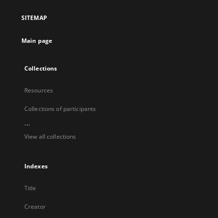
in
a
SITEMAP
new
tab
Main page
Collections
Resources
Collections of participants
...
View all collections
Indexes
Title
Creator