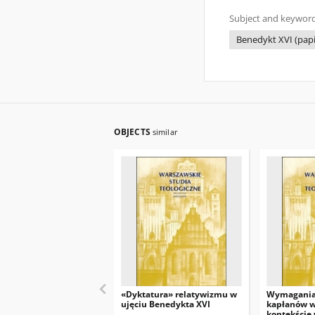
Subject and keyword
Benedykt XVI (papie
OBJECTS
similar
«Dyktatura» relatywizmu w
Wymagania
ujęciu Benedykta XVI
kapłanów w
kontekście