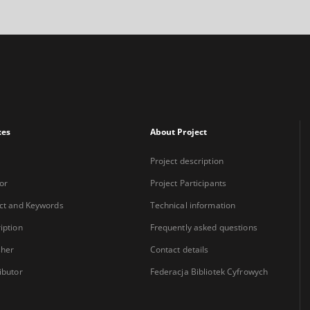
xes
About Project
Project description
or
Project Participants
ct and Keywords
Technical information
iption
Frequently asked questions
sher
Contact details
ibutor
Federacja Bibliotek Cyfrowych