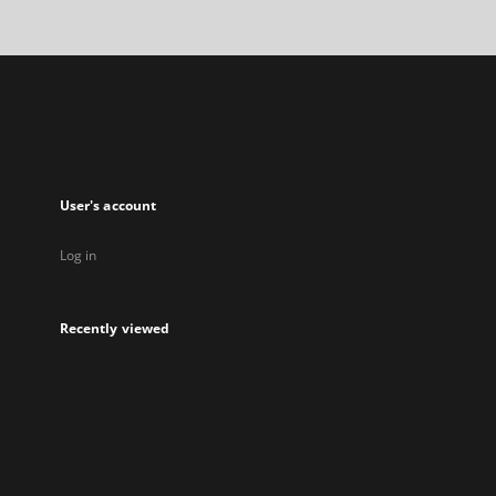
open
in
a
new
tab
User's account
Log in
Recently viewed