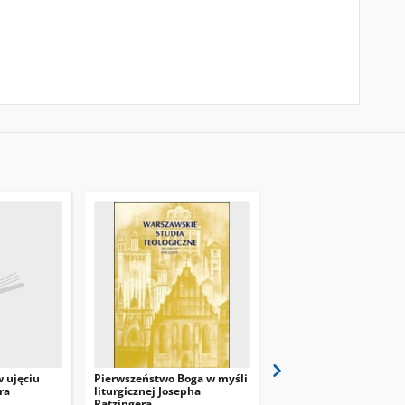
 ujęciu
Pierwszeństwo Boga w myśli
Papst Benedikt XVI.
ra
liturgicznej Josepha
verstehen
Ratzingera