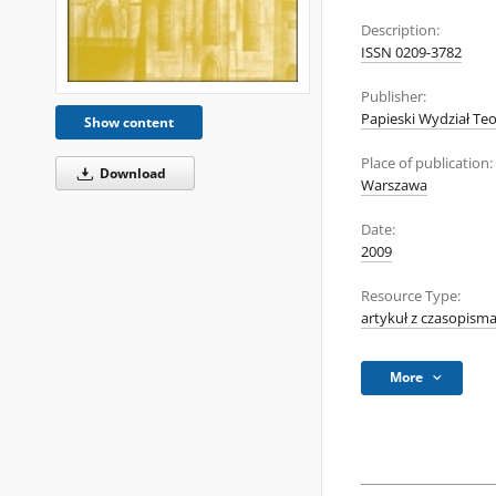
Description:
ISSN 0209-3782
Publisher:
Papieski Wydział Teo
Show content
Place of publication:
Download
Warszawa
Date:
2009
Resource Type:
artykuł z czasopism
More