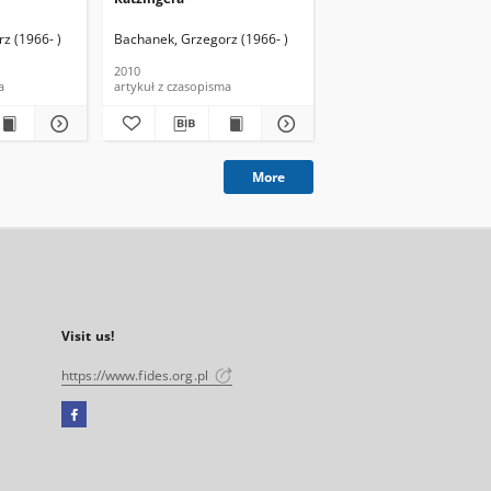
z (1966- )
Bachanek, Grzegorz (1966- )
Waleszczuk, Zbigniew (1
2010
2007
a
artykuł z czasopisma
artykuł z czasopisma
More
Visit us!
https://www.fides.org.pl
Facebook
External
link,
will