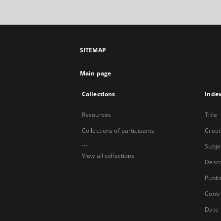
SITEMAP
Main page
Collections
Inde
Resources
Title
Collections of participants
Creat
...
Subje
View all collections
Descr
Publi
Contr
Date