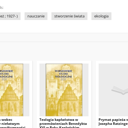
s:
ż ; 1927- )
nauczanie
stworzenie świata
ekologia
 wobec
Teologia kapłaństwa w
Prymat papieża w
 niełatwym
przemówieniach Benedykta
Josepha Ratzinge
 współczesności
XVI w Roku Kapłańskim