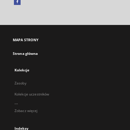
Facebook
Link
zewnętrzny,
otworzy
się
w
nowej
MAPA STRONY
karcie
Strona główna
Kolekcje
Zasoby
Kolekcje uczestników
...
Zobacz więcej
Indeksy