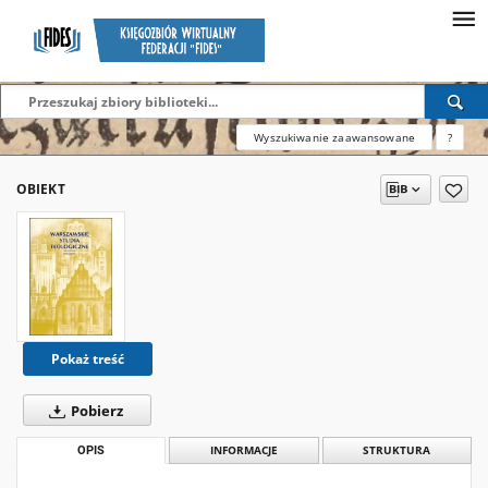
Wyszukiwanie zaawansowane
?
OBIEKT
Pokaż treść
Pobierz
OPIS
INFORMACJE
STRUKTURA