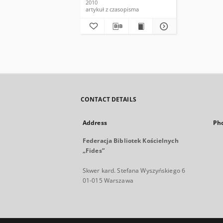
2010
artykuł z czasopisma
CONTACT DETAILS
Address
Ph
Federacja Bibliotek Kościelnych
„Fides”
Skwer kard. Stefana Wyszyńskiego 6
01-015 Warszawa