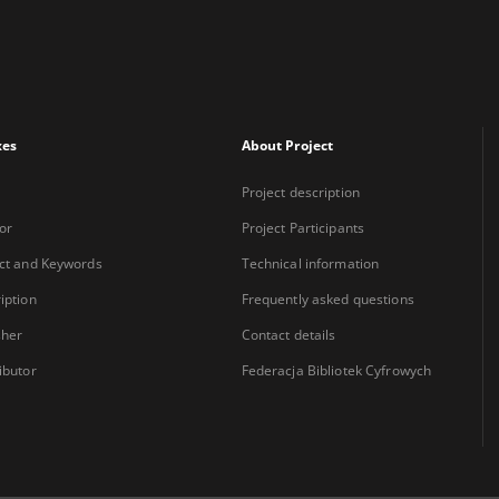
xes
About Project
Project description
or
Project Participants
ct and Keywords
Technical information
iption
Frequently asked questions
sher
Contact details
ibutor
Federacja Bibliotek Cyfrowych