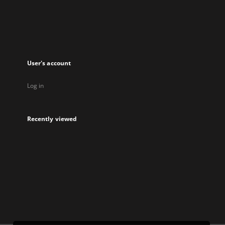
new
tab
User's account
Log in
Recently viewed