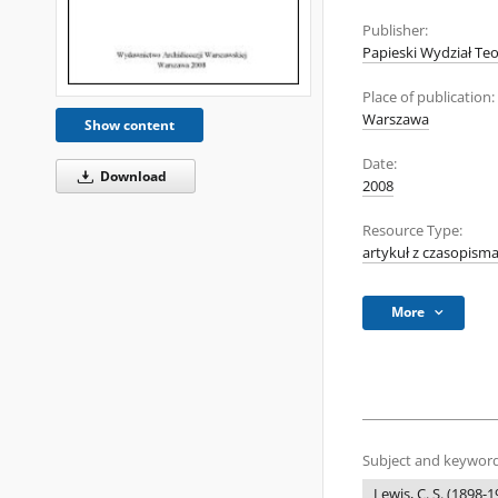
Publisher:
Papieski Wydział Teo
Place of publication:
Warszawa
Show content
Date:
Download
2008
Resource Type:
artykuł z czasopism
More
Subject and keyword
Lewis, C. S. (1898-1