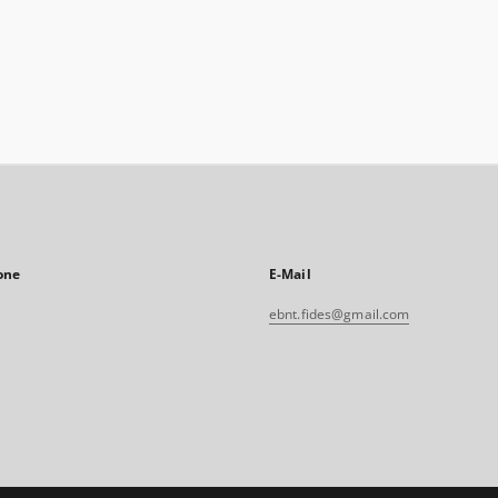
one
E-Mail
ebnt.fides@gmail.com