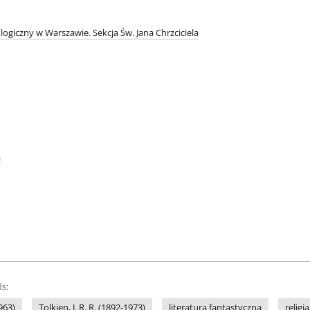
logiczny w Warszawie. Sekcja Św. Jana Chrzciciela
a
s:
963)
Tolkien, J. R. R. (1892-1973)
literatura fantastyczna
religi