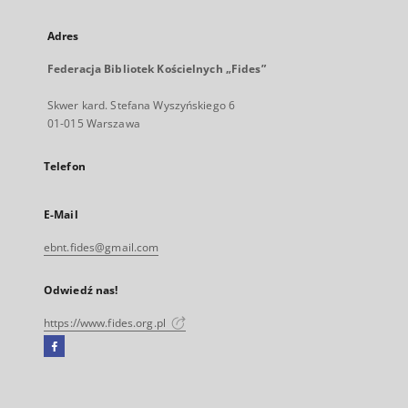
Adres
Federacja Bibliotek Kościelnych „Fides”
Skwer kard. Stefana Wyszyńskiego 6
01-015 Warszawa
Telefon
E-Mail
ebnt.fides@gmail.com
Odwiedź nas!
https://www.fides.org.pl
Facebook
Link
zewnętrzny,
otworzy