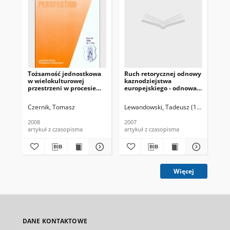
Tożsamość jednostkowa
Ruch retorycznej odnowy
Dia
w wielokulturowej
kaznodziejstwa
ob
przestrzeni w procesie
europejskiego - odnowa
dyfuzji kultur
formy
Czernik, Tomasz
Lewandowski, Tadeusz (1953- )
Pik
2008
2007
200
artykuł z czasopisma
artykuł z czasopisma
art
Więcej
DANE KONTAKTOWE