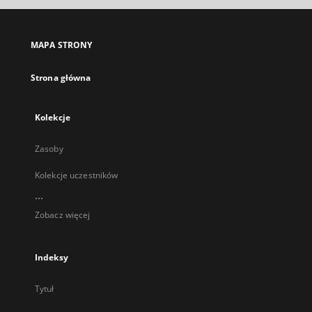
się
w
nowej
MAPA STRONY
karcie
Strona główna
Kolekcje
Zasoby
Kolekcje uczestników
...
Zobacz więcej
Indeksy
Tytuł