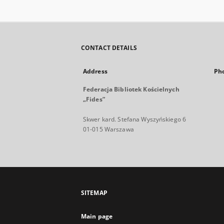
CONTACT DETAILS
Address
Ph
Federacja Bibliotek Kościelnych
„Fides”
Skwer kard. Stefana Wyszyńskiego 6
01-015 Warszawa
SITEMAP
Main page