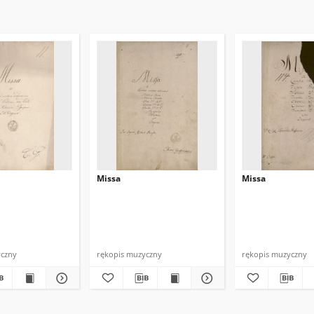
Missa
Missa
yczny
rękopis muzyczny
rękopis muzyczny