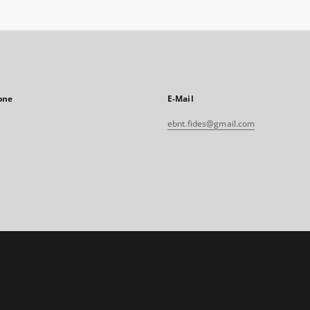
one
E-Mail
ebnt.fides@gmail.com