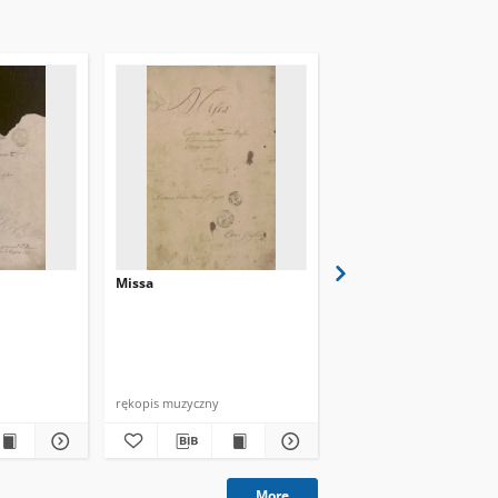
Missa
Missa
rękopis muzyczny
rękopis muzyczny
More