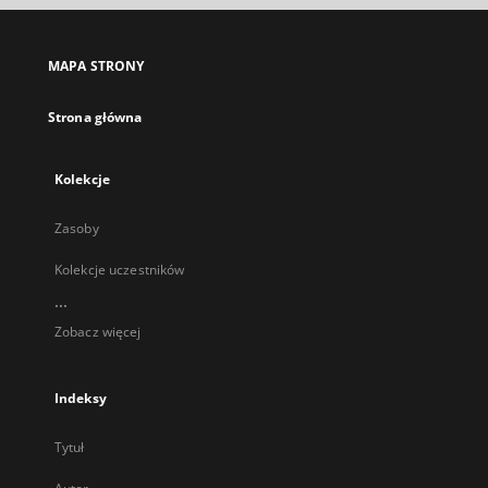
się
w
nowej
MAPA STRONY
karcie
Strona główna
Kolekcje
Zasoby
Kolekcje uczestników
...
Zobacz więcej
Indeksy
Tytuł