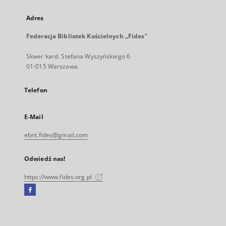
Adres
Federacja Bibliotek Kościelnych „Fides”
Skwer kard. Stefana Wyszyńskiego 6
01-015 Warszawa
Telefon
E-Mail
ebnt.fides@gmail.com
Odwiedź nas!
https://www.fides.org.pl
Facebook
Link
zewnętrzny,
otworzy