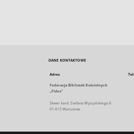
DANE KONTAKTOWE
Adres
Tel
Federacja Bibliotek Kościelnych
„Fides”
Skwer kard. Stefana Wyszyńskiego 6
01-015 Warszawa