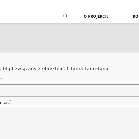
O PROJEKCIE
KO
ś błąd związany z obiektem: Litania Lauretana
*
l
*
ntarz