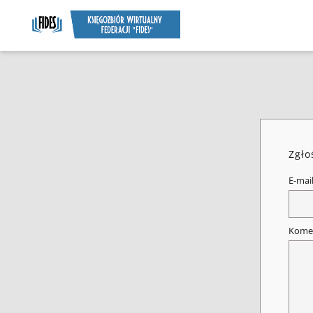
Zgło
E-mai
Kome