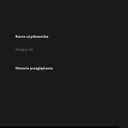
karcie
Konto użytkownika
Zaloguj się
Historia przeglądania