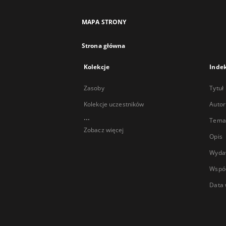
MAPA STRONY
Strona główna
Kolekcje
Inde
Zasoby
Tytuł
Kolekcje uczestników
Autor
...
Temat
Zobacz więcej
Opis
Wyda
Wspó
Data 