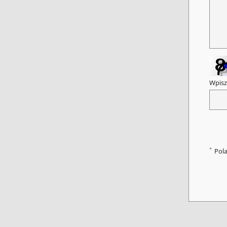
Wpisz
*
Pol