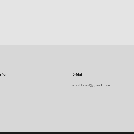
efon
E-Mail
ebnt.fides@gmail.com