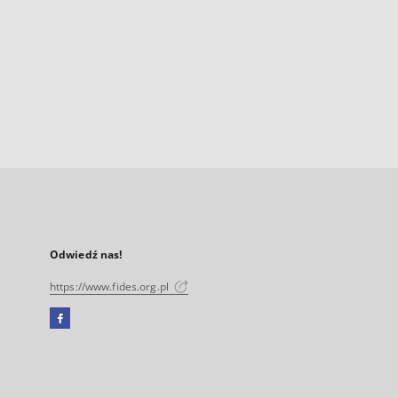
Odwiedź nas!
https://www.fides.org.pl
Facebook
Link
zewnętrzny,
otworzy
się