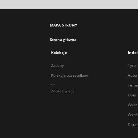
MAPA STRONY
Strona główna
Kolekcje
Inde
Zasoby
Tytuł
Kolekcje uczestników
Autor
...
Temat
Zobacz więcej
Opis
Wyda
Wspó
Data 