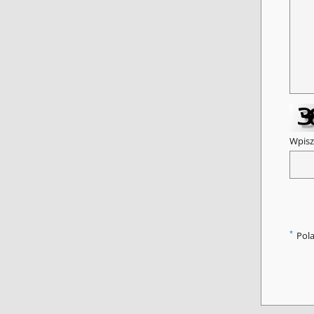
Wpisz
*
Pol