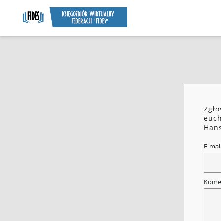
Zgło
euch
Hans
E-mai
Kome