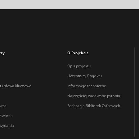
ksy
O Projekcie
Opis projektu
Uczestnicy Projektu
 i słowa kluczowe
Informacje techniczne
Najczęściej zadawane pytania
wca
Federacja Bibliotek Cyfrowych
łtwórca
wydania