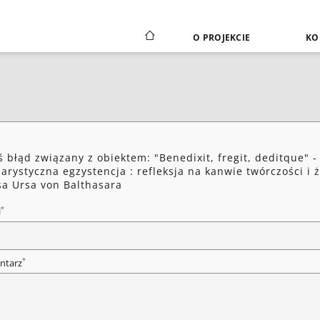
O PROJEKCIE
KO
ś błąd związany z obiektem: "Benedixit, fregit, deditque" -
arystyczna egzystencja : refleksja na kanwie twórczości i ż
a Ursa von Balthasara
*
l
*
ntarz