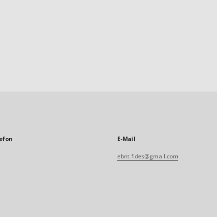
efon
E-Mail
ebnt.fides@gmail.com