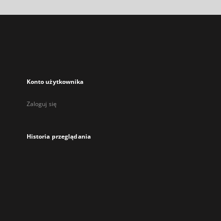
w
nowej
karcie
Konto użytkownika
Zaloguj się
Historia przeglądania