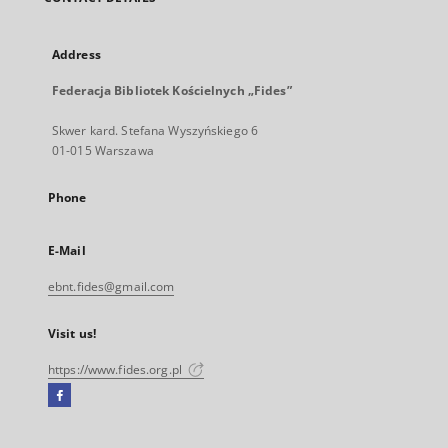
Address
Federacja Bibliotek Kościelnych „Fides”
Skwer kard. Stefana Wyszyńskiego 6
01-015 Warszawa
Phone
E-Mail
ebnt.fides@gmail.com
Visit us!
https://www.fides.org.pl
Facebook
External
link,