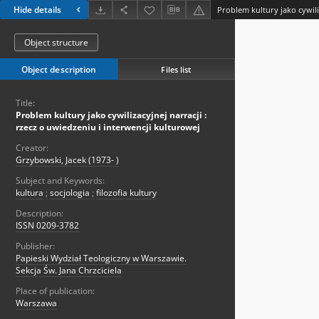
Hide details
Object structure
Object description
Files list
Title:
Problem kultury jako cywilizacyjnej narracji :
rzecz o uwiedzeniu i interwencji kulturowej
Creator:
Grzybowski, Jacek (1973- )
Subject and Keywords:
kultura
;
socjologia
;
filozofia kultury
Description:
ISSN 0209-3782
Publisher:
Papieski Wydział Teologiczny w Warszawie.
Sekcja Św. Jana Chrzciciela
Place of publication:
Warszawa