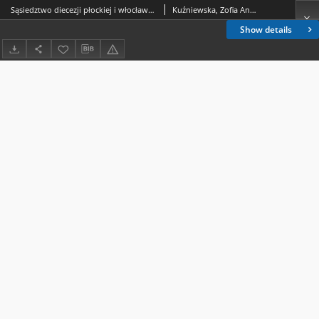
Sąsiedztwo diecezji płockiej i włocławskiej oraz problemy z tym związane
Kuźniewska, Zofia Anna
Show details