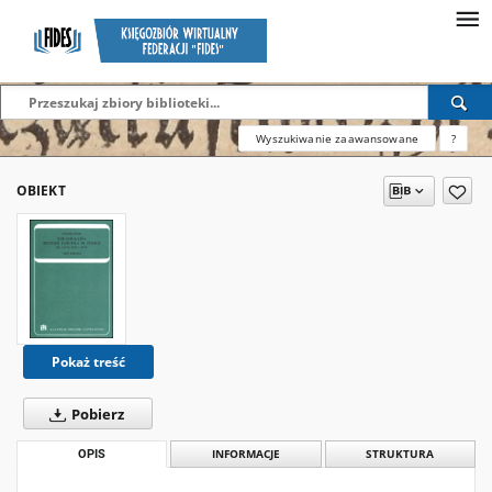
Wyszukiwanie zaawansowane
?
OBIEKT
Pokaż treść
Pobierz
OPIS
INFORMACJE
STRUKTURA