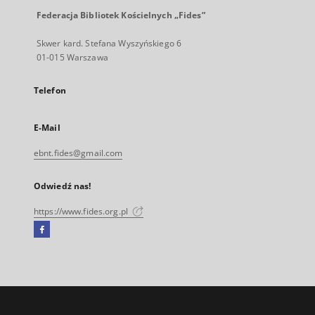
Federacja Bibliotek Kościelnych „Fides”
Skwer kard. Stefana Wyszyńskiego 6
01-015 Warszawa
Telefon
E-Mail
ebnt.fides@gmail.com
Odwiedź nas!
https://www.fides.org.pl
Facebook
Link
zewnętrzny,
otworzy
się
w
nowej