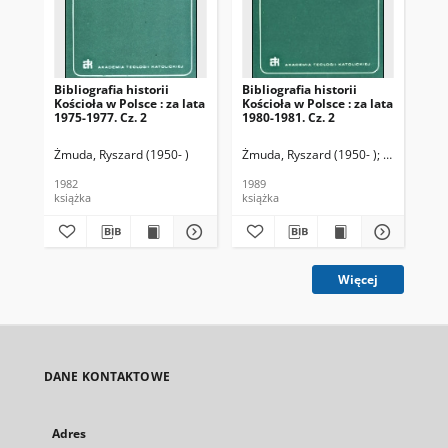
Bibliografia historii
Bibliografia historii
Bib
Kościoła w Polsce : za lata
Kościoła w Polsce : za lata
Koś
1975-1977. Cz. 2
1980-1981. Cz. 2
198
Żmuda, Ryszard (1950- )
Żmuda, Ryszard (1950- )
Latawiec, Pi
Żmu
1982
1989
198
książka
książka
ksi
Więcej
DANE KONTAKTOWE
Adres