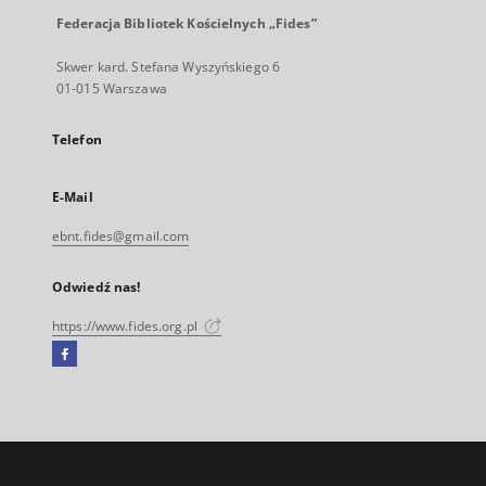
Federacja Bibliotek Kościelnych „Fides”
Skwer kard. Stefana Wyszyńskiego 6
01-015 Warszawa
Telefon
E-Mail
ebnt.fides@gmail.com
Odwiedź nas!
https://www.fides.org.pl
Facebook
Link
zewnętrzny,
otworzy
się
w
nowej