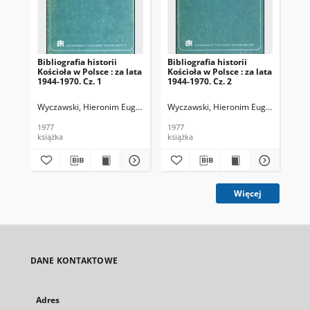
Bibliografia historii
Bibliografia historii
Bib
Kościoła w Polsce : za lata
Kościoła w Polsce : za lata
Koś
1944-1970. Cz. 1
1944-1970. Cz. 2
19
Wyczawski, Hieronim Eugeniusz (1918-1993)
Wyczawski, Hieronim Eugeniusz (191
Ban
1977
1977
197
książka
książka
ksi
Więcej
DANE KONTAKTOWE
Adres