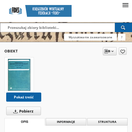
Wyszukiwanie zaawansowane
?
OBIEKT
Pokaż treść
Pobierz
OPIS
INFORMACJE
STRUKTURA