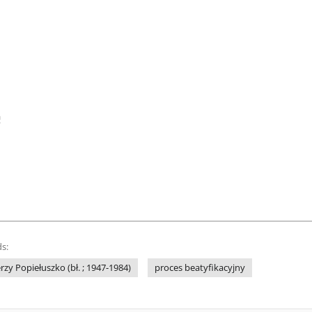
a
s:
erzy Popiełuszko (bł. ; 1947-1984)
proces beatyfikacyjny