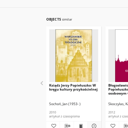
OBJECTS
similar
Ksiądz Jerzy Popiełuszko: W
Błogosławio
kręgu kultury przykościelnej
Popiełuszk
osobowym 
chrześcija
Sochoń, Jan (1953- )
Skoczylas, K
2010
2012
artykuł z czasopisma
artykuł z cz