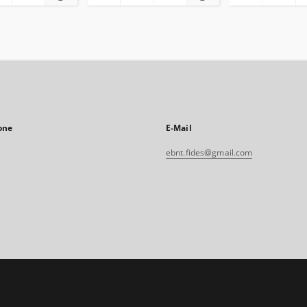
one
E-Mail
ebnt.fides@gmail.com