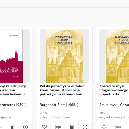
ny ksiądz Jerzy
Polski patriotyzm w dobie
Kościół w myśli
o wzorem
komunizmu. Koncepcja
błogosławionego 
w wychowaniu
patriotyzmu w nauczaniu
Popiełuszki
ńskim
księdza Jerzego Popiełuszki
azimierz (1959- )
Burgoński, Piotr (1968- )
Smuniewski, Cezar
2010
2010
asopisma
artykuł z czasopisma
artykuł z czasopism