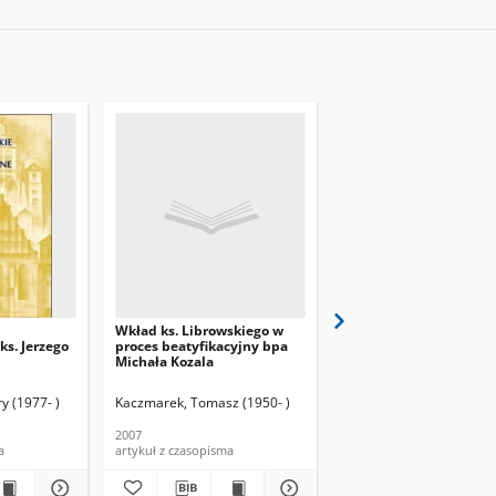
Wkład ks. Librowskiego w
Solidarność księdza Je
ks. Jerzego
proces beatyfikacyjny bpa
Popieluszki
Michała Kozala
y (1977- )
Kaczmarek, Tomasz (1950- )
Sochoń, Jan (1953- )
2007
2006
a
artykuł z czasopisma
artykuł z czasopisma