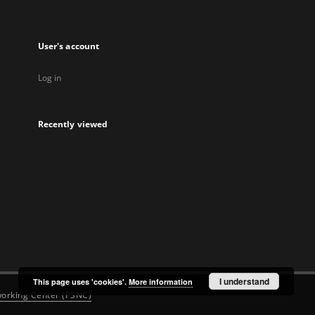
User's account
Log in
Recently viewed
I understand
This page uses 'cookies'.
More information
orking Center (PSNC)