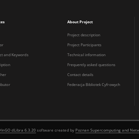
xes
About Project
Project description
or
Project Participants
ct and Keywords
Technical information
iption
Frequently asked questions
sher
Contact details
ibutor
Federacja Bibliotek Cyfrowych
DInGO dLibra 6.3.20
software created by
Poznan Supercomputing and Netw