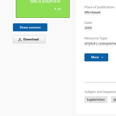
Place of publication:
Włocławek
Date:
Show content
2009
Resource Type:
Download
artykuł z czasopism
More
Subject and keyword
kapłaństwo
J