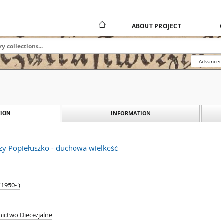
ABOUT PROJECT
Advanced
INFORMATION
ION
rzy Popiełuszko - duchowa wielkość
1950- )
ictwo Diecezjalne