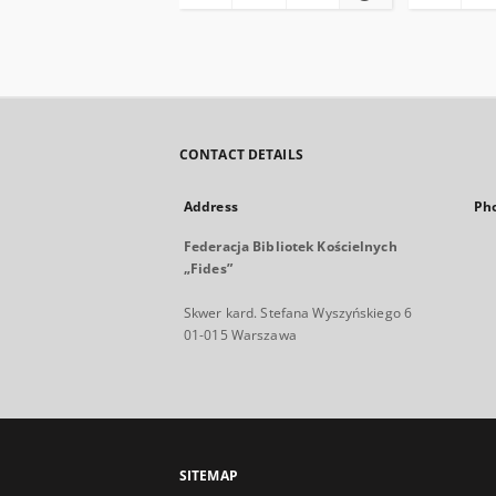
CONTACT DETAILS
Address
Ph
Federacja Bibliotek Kościelnych
„Fides”
Skwer kard. Stefana Wyszyńskiego 6
01-015 Warszawa
SITEMAP